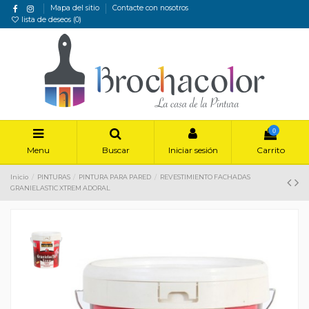
Mapa del sitio
Contacte con nosotros
lista de deseos (
0
)
0
Menu
Buscar
Iniciar sesión
Carrito
Inicio
PINTURAS
PINTURA PARA PARED
REVESTIMIENTO FACHADAS
GRANIELASTIC XTREM ADORAL