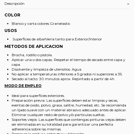
Descripción
COLOR
Blanco y carta colores Granielastic
USOS
Superficies de albañilería tanto para Exterior/Interior
METODOS DE APLICACION
Brocha, rodillo o pistola.
Aplicar una o dos capas. Respetar el tiempo de secado entre capa y
capa.
Disolvente y limpieza de utensilios: Agua
No aplicar a temperaturas inferiores a 5 grados ni superiores a 35.
Secado al tacto: 30 minutos aprox. Repintado a partir de 4h.
MODO DE EMPLEO
Ideal para superficies exteriores.
Preparación previa: Las superficies deben estar limpias y secas,
exentas de oxido, polvo, grasa, salitre, humedad, etc. Se recomienda
un lijado suave con un material abrasivo adecuado antes de aplicar.
Eliminar cualquier resto de polvo y/o partículas sueltas.
Soportes viejos: Las superficies que contengas pinturas viejas deben
ser eliminadas en su totalidad para garantizar una perfecta
adherencia sobre las mismas.
Remover la pintura antes de su utilización.