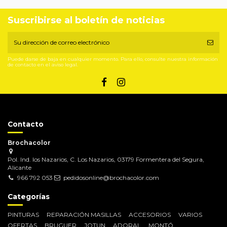
Suscribirse al boletín de noticias
Puede darse de baja en cualquier momento. Para ello, consulte nuestra información
de contacto en el aviso legal.
Contacto
Brochacolor
Pol. Ind. los Nazarios, C. Los Nazarios, 03179 Formentera del Segura,
Alicante
966 792 053
pedidosonline@brochacolor.com
Categorías
PINTURAS
REPARACIÓN MASILLAS
ACCESORIOS
VARIOS
OFERTAS
BRUGUER
JOTUN
ADORAL
MONTÓ