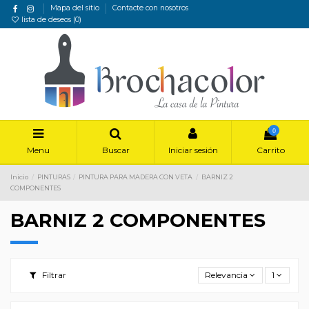
Mapa del sitio
Contacte con nosotros
lista de deseos (
0
)
0
Menu
Buscar
Iniciar sesión
Carrito
Inicio
PINTURAS
PINTURA PARA MADERA CON VETA
BARNIZ 2
COMPONENTES
BARNIZ 2 COMPONENTES
Filtrar
Relevancia
1