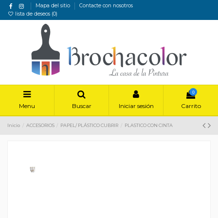
Mapa del sitio
Contacte con nosotros
lista de deseos (
0
)
0
Menu
Buscar
Iniciar sesión
Carrito
Inicio
ACCESORIOS
PAPEL/ PLÁSTICO CUBRIR
PLASTICO CON CINTA