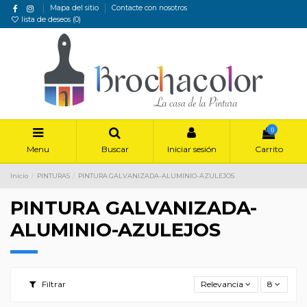
Mapa del sitio
Contacte con nosotros
lista de deseos (
0
)
0
Menu
Buscar
Iniciar sesión
Carrito
Inicio
PINTURAS
PINTURA GALVANIZADA-ALUMINIO-AZULEJOS
PINTURA GALVANIZADA-
ALUMINIO-AZULEJOS
Filtrar
Relevancia
8