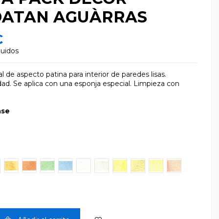
ATAN AGUÀRRAS
€
luidos
l de aspecto patina para interior de paredes lisas.
dad. Se aplica con una esponja especial. Limpieza con
ase
D03
MD04
MD05
MD06
MD07
MD08
MD09
MD10
MD11
MD12
MD13