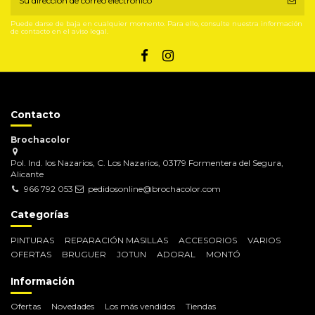
Puede darse de baja en cualquier momento. Para ello, consulte nuestra información
de contacto en el aviso legal.
Contacto
Brochacolor
Pol. Ind. los Nazarios, C. Los Nazarios, 03179 Formentera del Segura,
Alicante
966 792 053
pedidosonline@brochacolor.com
Categorías
PINTURAS
REPARACIÓN MASILLAS
ACCESORIOS
VARIOS
OFERTAS
BRUGUER
JOTUN
ADORAL
MONTÓ
Información
Ofertas
Novedades
Los más vendidos
Tiendas