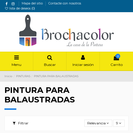
Mapa del sitio
Contacte con nosotros
lista de deseos (
0
)
0
Menu
Buscar
Iniciar sesión
Carrito
Inicio
PINTURAS
PINTURA PARA BALAUSTRADAS
PINTURA PARA
BALAUSTRADAS
Filtrar
Relevancia
9