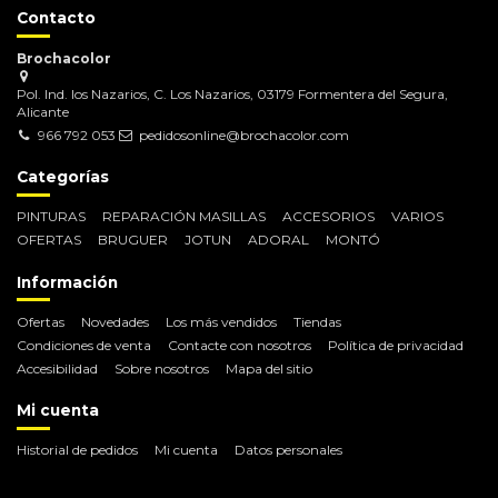
Contacto
Brochacolor
Pol. Ind. los Nazarios, C. Los Nazarios, 03179 Formentera del Segura,
Alicante
966 792 053
pedidosonline@brochacolor.com
Categorías
PINTURAS
REPARACIÓN MASILLAS
ACCESORIOS
VARIOS
OFERTAS
BRUGUER
JOTUN
ADORAL
MONTÓ
Información
Ofertas
Novedades
Los más vendidos
Tiendas
Condiciones de venta
Contacte con nosotros
Política de privacidad
Accesibilidad
Sobre nosotros
Mapa del sitio
Mi cuenta
Historial de pedidos
Mi cuenta
Datos personales