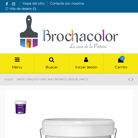
Mapa del sitio
Contacte con nosotros
lista de deseos (
0
)
0
Menu
Buscar
Iniciar sesión
Carrito
Inicio
MATE VINILICO VINILMAT MONTO LISOS BLANCO