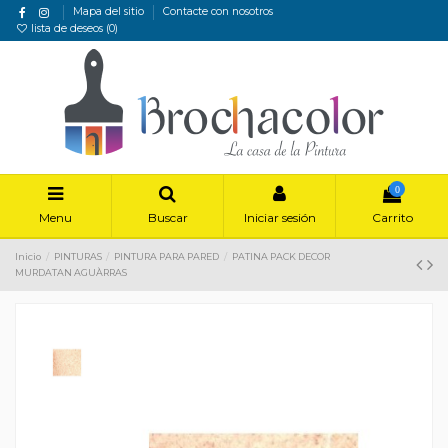
Mapa del sitio
Contacte con nosotros
lista de deseos (
0
)
0
Menu
Buscar
Iniciar sesión
Carrito
Inicio
PINTURAS
PINTURA PARA PARED
PATINA PACK DECOR
MURDATAN AGUÀRRAS