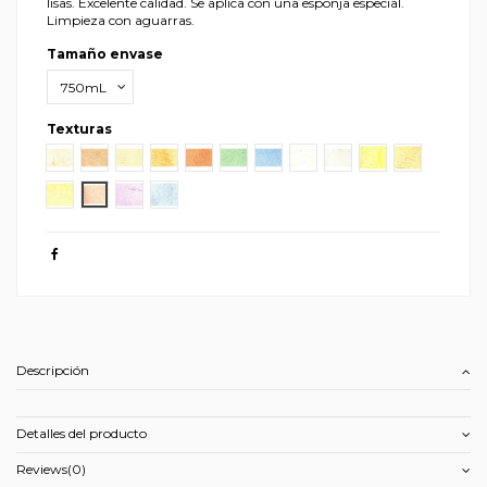
lisas. Excelente calidad. Se aplica con una esponja especial.
Limpieza con aguarras.
Tamaño envase
Texturas
MD01
MD02
MD03
MD04
MD05
MD06
MD07
MD08
MD09
MD10
MD11
MD12
MD13
MD14
MD15
Descripción
Detalles del producto
Reviews
(0)