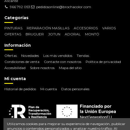
Alicante
966 792 053
pedidosonline@brochacolor.com
Categorías
PINTURAS
REPARACIÓN MASILLAS
ACCESORIOS
VARIOS
OFERTAS
BRUGUER
JOTUN
ADORAL
MONTÓ
Información
Ofertas
Novedades
Los más vendidos
Tiendas
Condiciones de venta
Contacte con nosotros
Política de privacidad
Accesibilidad
Sobre nosotros
Mapa del sitio
Mi cuenta
Historial de pedidos
Mi cuenta
Datos personales
Utilizamos cookies para mejorar su experiencia de navegación, publicar
anuncios o contenidos personalizados y analizar nuestro tráfico. Al