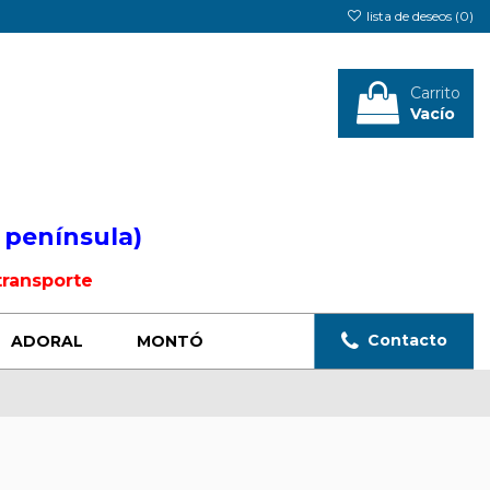
lista de deseos (
0
)
Carrito
Vacío
Iniciar sesión
 península)
transporte
Contacto
ADORAL
MONTÓ