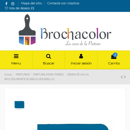
Mapa del sitio
Contacte con nosotros
lista de deseos (
0
)
0
Menu
Buscar
Iniciar sesión
Carrito
Inicio
PINTURAS
PINTURA PARA PARED
ESMALTE AGUA
MULTISUPERFICIE BRUGUER BRILLO