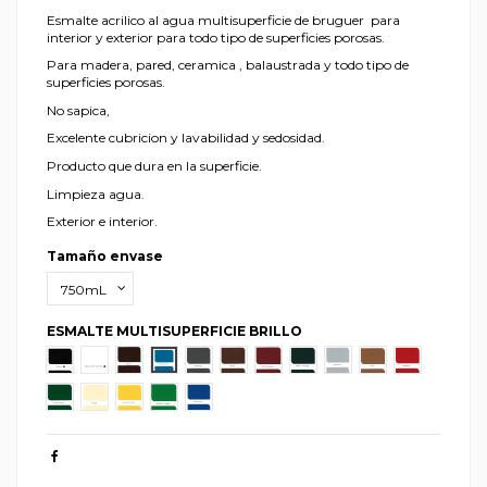
Esmalte acrilico al agua multisuperficie de bruguer para
interior y exterior para todo tipo de superficies porosas.
Para madera, pared, ceramica , balaustrada y todo tipo de
superficies porosas.
No sapica,
Excelente cubricion y lavabilidad y sedosidad.
Producto que dura en la superficie.
Limpieza agua.
Exterior e interior.
Tamaño envase
ESMALTE MULTISUPERFICIE BRILLO
NEGRO
BLANCO PERMENENTE
TABACO
AZUL LUMINOSO
GRIS MEDIO
PARDO
ROJO CARRUAJES
VERDE CARRUAJE
GRIS PERLA
OCRE
BERMELLO
VERDE MAYO
MARFILL
AMARILLO LIMON
VERDE PRIMAVERA
AZUL MARINO