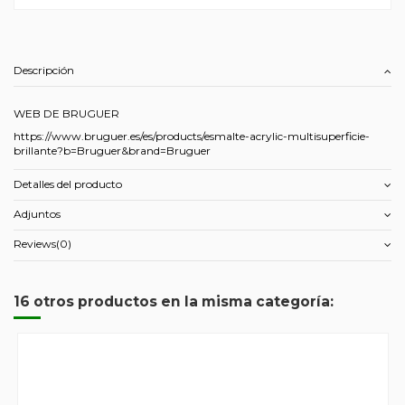
Descripción
WEB DE BRUGUER
https://www.bruguer.es/es/products/esmalte-acrylic-multisuperficie-
brillante?b=Bruguer&brand=Bruguer
Detalles del producto
Adjuntos
Reviews
(0)
16 otros productos en la misma categoría: