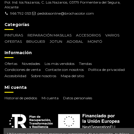
Pol. Ind. los Nazarios, C. Los Nazarios, 03179 Formentera del Segura,
Alicante
966 792 053
pedidosonline@brochacolor.com
Categorías
PINTURAS
REPARACIÓN MASILLAS
ACCESORIOS
VARIOS
OFERTAS
BRUGUER
JOTUN
ADORAL
MONTÓ
Información
Ofertas
Novedades
Los más vendidos
Tiendas
Condiciones de venta
Contacte con nosotros
Política de privacidad
Accesibilidad
Sobre nosotros
Mapa del sitio
Mi cuenta
Historial de pedidos
Mi cuenta
Datos personales
Utilizamos cookies para mejorar su experiencia de navegación, publicar