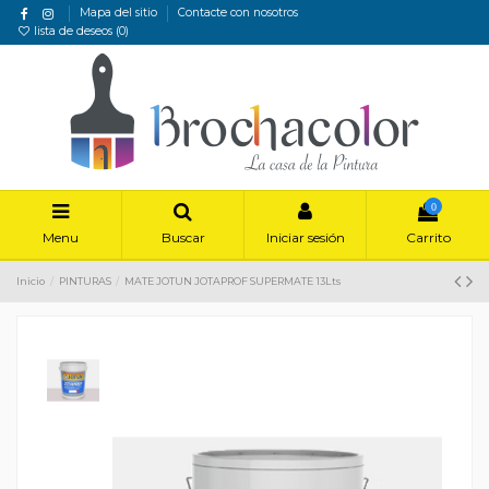
Mapa del sitio
Contacte con nosotros
lista de deseos (
0
)
0
Menu
Buscar
Iniciar sesión
Carrito
Inicio
PINTURAS
MATE JOTUN JOTAPROF SUPERMATE 13Lts