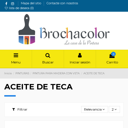
Mapa del sitio
Contacte con nosotros
lista de deseos (
0
)
0
Menu
Buscar
Iniciar sesión
Carrito
Inicio
PINTURAS
PINTURA PARA MADERA CON VETA
ACEITE DE TECA
ACEITE DE TECA
Filtrar
Relevancia
2