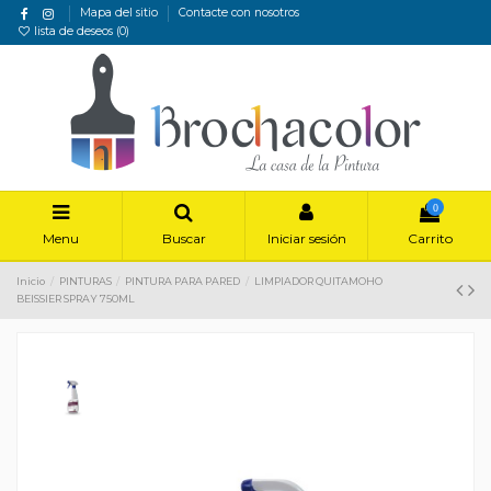
Mapa del sitio
Contacte con nosotros
lista de deseos (
0
)
0
Menu
Buscar
Iniciar sesión
Carrito
Inicio
PINTURAS
PINTURA PARA PARED
LIMPIADOR QUITAMOHO
BEISSIER SPRAY 750ML