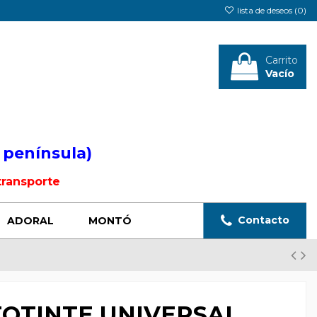
lista de deseos (
0
)
Carrito
Vacío
Iniciar sesión
 península)
transporte
Contacto
ADORAL
MONTÓ
OTINTE UNIVERSAL