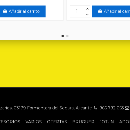
Añadir al carrito
Añadir al carr
Nazarios, 03179 Formentera del Segura, Alicante
966 792 053
CESORIOS
VARIOS
OFERTAS
BRUGUER
JOTUN
ADO