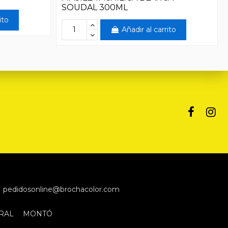
SOUDAL 300ML
ito
Añadir al carrito
pedidosonline@brochacolor.com
RAL
MONTÓ