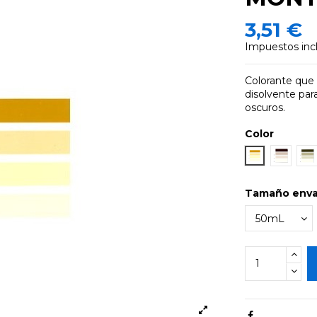
3,51 €
Impuestos inc
Colorante que 
disolvente par
oscuros.
Color
Ocre1
Beige
Ol
Tamaño env