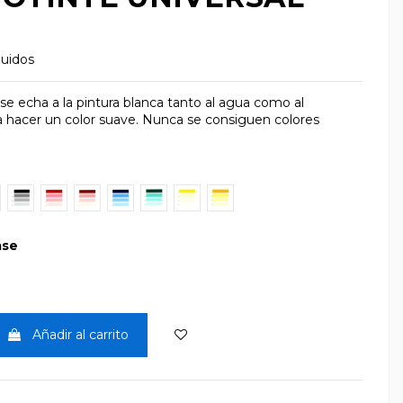
luidos
se echa a la pintura blanca tanto al agua como al
a hacer un color suave. Nunca se consiguen colores
iva
Negro1
Rojo Vivo1
Rojo Oxido1
Azul1
Verde1
Amarillo1
Amarillo Medio1
ase
Añadir al carrito