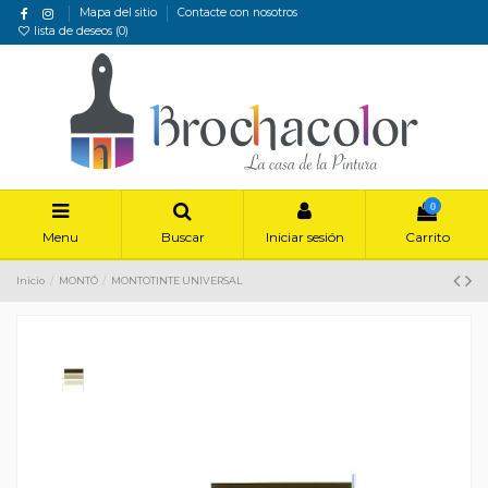
Mapa del sitio
Contacte con nosotros
lista de deseos (
0
)
0
Menu
Buscar
Iniciar sesión
Carrito
Inicio
MONTÓ
MONTOTINTE UNIVERSAL