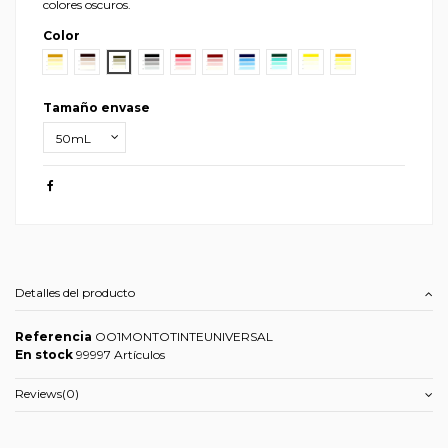
colores oscuros.
Color
Ocre1
Beige
Oliva
Negro1
Rojo Vivo1
Rojo Oxido1
Azul1
Verde1
Amarillo1
Amarillo Medio1
Tamaño envase
Detalles del producto
Referencia
OO1MONTOTINTEUNIVERSAL
En stock
99997 Artículos
Reviews
(0)