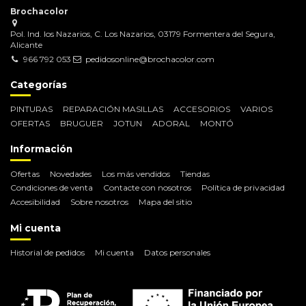
Brochacolor
Pol. Ind. los Nazarios, C. Los Nazarios, 03179 Formentera del Segura,
Alicante
966 792 053
pedidosonline@brochacolor.com
Categorías
PINTURAS
REPARACIÓN MASILLAS
ACCESORIOS
VARIOS
OFERTAS
BRUGUER
JOTUN
ADORAL
MONTÓ
Información
Ofertas
Novedades
Los más vendidos
Tiendas
Condiciones de venta
Contacte con nosotros
Política de privacidad
Accesibilidad
Sobre nosotros
Mapa del sitio
Mi cuenta
Historial de pedidos
Mi cuenta
Datos personales