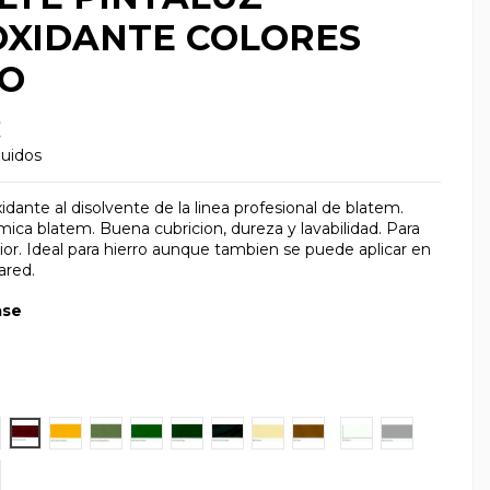
OXIDANTE COLORES
LO
€
luidos
idante al disolvente de la linea profesional de blatem.
ica blatem. Buena cubricion, dureza y lavabilidad. Para
rior. Ideal para hierro aunque tambien se puede aplicar en
ared.
ase
Pardo
so
balto
ojo Bermellón
Rojo Carruajes
Amarillo Medio
Verde Maquinaria
Verde Hierba
Verde Mayo
Verde Carruajes
Crema
Ocre
Blanco
Gris Perla
dio
egro