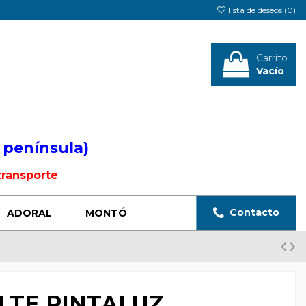
lista de deseos (
0
)
Carrito
Vacío
Iniciar sesión
 península)
transporte
Contacto
ADORAL
MONTÓ
LTE PINTALUZ