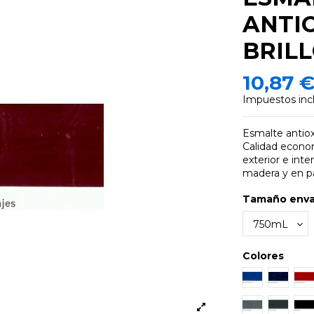
ANTI
BRIL
10,87 
Impuestos inc
Esmalte antiox
Calidad econom
exterior e inte
madera y en p
Tamaño env
Colores
Azul Lumino
Azul Co
R
Gris Azulado
Gris Me
N