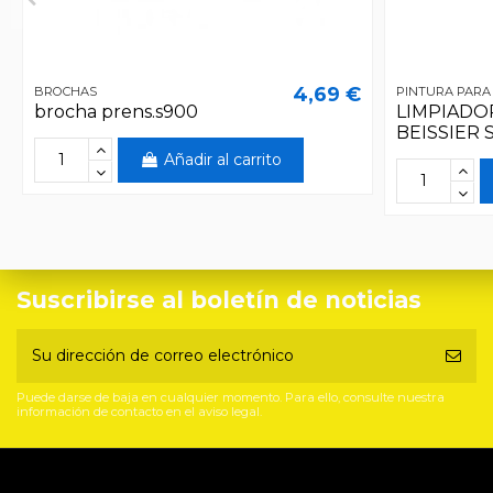
4,69 €
BROCHAS
PINTURA PARA
brocha prens.s900
LIMPIADO
BEISSIER 
Añadir al carrito
Suscribirse al boletín de noticias
Puede darse de baja en cualquier momento. Para ello, consulte nuestra
información de contacto en el aviso legal.