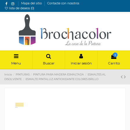
Mapa del sitio
Contacte con nosotros
lista de deseos (
0
)
0
Menu
Buscar
Iniciar sesión
Carrito
Inicio
PINTURAS
PINTURA PARA MADERA ESMALTADA
ESMALTES AL
DISOLVENTE
ESMALTE PINTALUZ ANTIOXIDANTE COLORES BRILLO