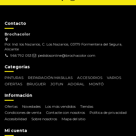
Contacto
Brochacolor
Pol. Ind. los Nazarios, C. Los Nazarios, 03179 Formentera del Segura,
Alicante
966 792 053
pedidosonline@brochacolor.com
Categorías
PINTURAS
REPARACIÓN MASILLAS
ACCESORIOS
VARIOS
OFERTAS
BRUGUER
JOTUN
ADORAL
MONTÓ
Información
Ofertas
Novedades
Los más vendidos
Tiendas
Condiciones de venta
Contacte con nosotros
Política de privacidad
Accesibilidad
Sobre nosotros
Mapa del sitio
Mi cuenta