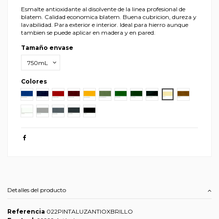
Esmalte antioxidante al disolvente de la linea profesional de
blatem. Calidad economica blatem. Buena cubricion, dureza y
lavabilidad. Para exterior e interior. Ideal para hierro aunque
tambien se puede aplicar en madera y en pared.
Tamaño envase
Colores
Pardo
Azul Luminoso
Azul Cobalto
Rojo Bermellón
Rojo Carruajes
Amarillo Medio
Verde Maquinaria
Verde Hierba
Verde Mayo
Verde Carruajes
Crema
Ocre
Blanco
Gris Perla
Gris Azulado
Gris Medio
Negro
Detalles del producto
Referencia
022PINTALUZANTIOXBRILLO