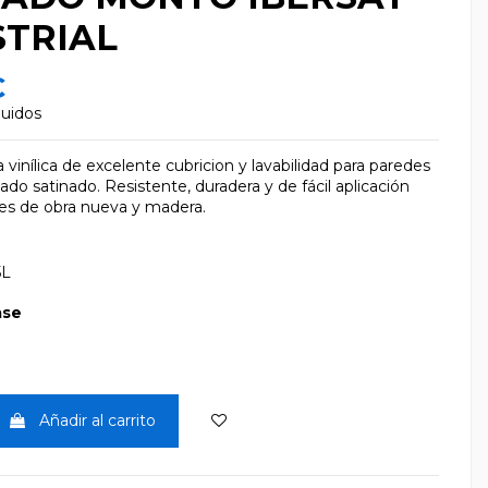
STRIAL
€
luidos
a vinílica de excelente cubricion y lavabilidad para paredes
ado satinado. Resistente, duradera y de fácil aplicación
es de obra nueva y madera.
5L
ase
Añadir al carrito