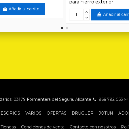
para hierro exterior
Añadir al carrito
Añadir al carr
Nazarios, 03179 Formentera del Segura, Alicante
966 792 053
CESORIOS
VARIOS
OFERTAS
BRUGUER
JOTUN
ADO
Tiendas
Condiciones de venta
Contacte con nosotros
Polí