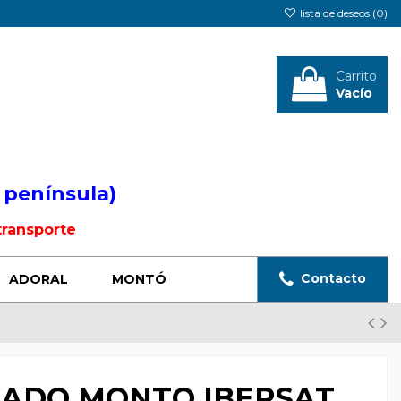
lista de deseos (
0
)
Carrito
Vacío
Iniciar sesión
 península)
transporte
Contacto
ADORAL
MONTÓ
NADO MONTO IBERSAT