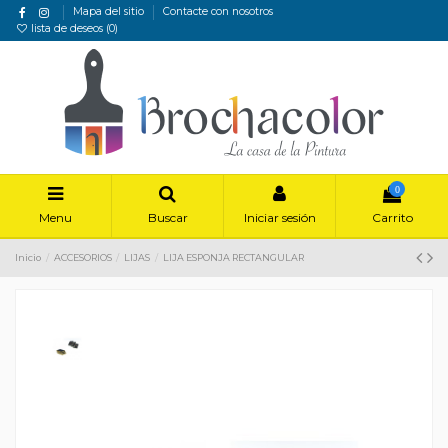
Mapa del sitio
Contacte con nosotros
lista de deseos (
0
)
0
Menu
Buscar
Iniciar sesión
Carrito
Inicio
ACCESORIOS
LIJAS
LIJA ESPONJA RECTANGULAR