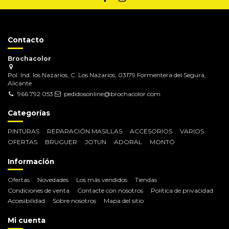
Contacto
Brochacolor
Pol. Ind. los Nazarios, C. Los Nazarios, 03179 Formentera del Segura,
Alicante
966 792 053
pedidosonline@brochacolor.com
Categorías
PINTURAS
REPARACIÓN MASILLAS
ACCESORIOS
VARIOS
OFERTAS
BRUGUER
JOTUN
ADORAL
MONTÓ
Información
Ofertas
Novedades
Los más vendidos
Tiendas
Condiciones de venta
Contacte con nosotros
Política de privacidad
Accesibilidad
Sobre nosotros
Mapa del sitio
Mi cuenta