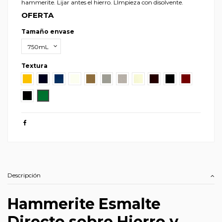
hammerite. Lijar antes el hierro. LImpieza con disolvente.
OFERTA
Tamaño envase
Textura
Amarillo
Azul Oscuro
Azul
Blanco
Cobre
Gris Perla
Gris Plata
Magnolia
Marrón
Negro
Rojo Carruaj
Verde Oscuro
Verde
Descripción
Hammerite Esmalte
Directo sobre Hierro y