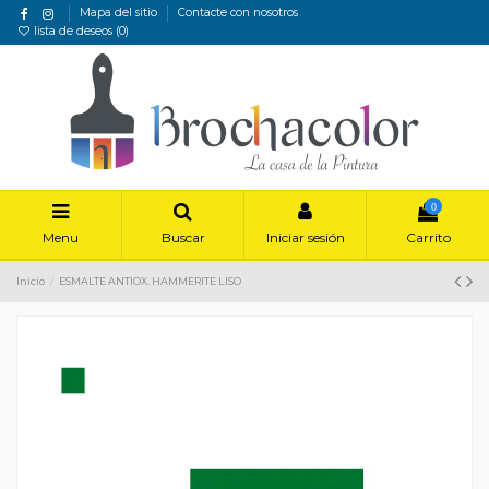
Mapa del sitio
Contacte con nosotros
lista de deseos (
0
)
0
Menu
Buscar
Iniciar sesión
Carrito
Inicio
ESMALTE ANTIOX. HAMMERITE LISO