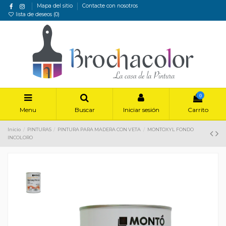
Mapa del sitio
Contacte con nosotros
lista de deseos (
0
)
0
Menu
Buscar
Iniciar sesión
Carrito
Inicio
PINTURAS
PINTURA PARA MADERA CON VETA
MONTOXYL FONDO
INCOLORO