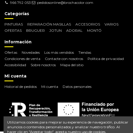
966 792 053
pedidosonline@brochacolor.com
Categorías
PINTURAS
REPARACIÓN MASILLAS
ACCESORIOS
VARIOS
OFERTAS
BRUGUER
JOTUN
ADORAL
MONTÓ
Información
Ofertas
Novedades
Los más vendidos
Tiendas
Condiciones de venta
Contacte con nosotros
Política de privacidad
Accesibilidad
Sobre nosotros
Mapa del sitio
Mi cuenta
Historial de pedidos
Mi cuenta
Datos personales
Utilizamos cookies para mejorar su experiencia de navegación, publicar
anuncios o contenidos personalizados y analizar nuestro tráfico. Al
hacer clic en "Aceptar todo", acepta nuestro uso de cookies.