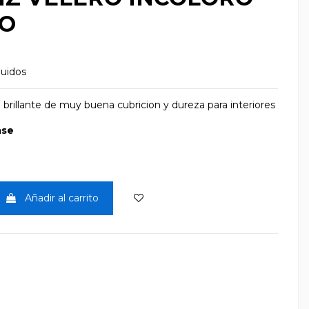
LO
luidos
o brillante de muy buena cubricion y dureza para interiores
ase
Añadir al carrito