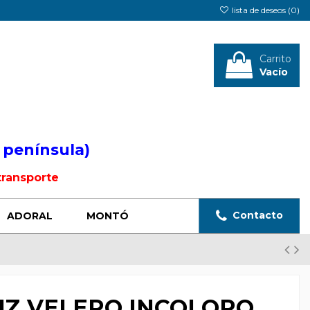
lista de deseos (
0
)
Carrito
Vacío
Iniciar sesión
 península)
transporte
Contacto
ADORAL
MONTÓ
IZ VELERO INCOLORO