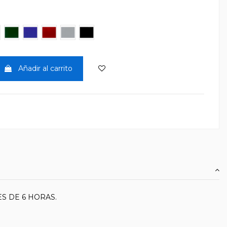
arillo Real
Verde Botella
Azul Luminoso
Rojo Vivo
Gris Medio
Negro
Añadir al carrito
S DE 6 HORAS.