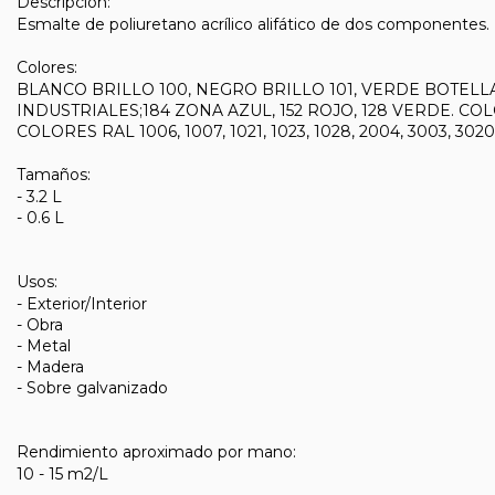
Descripción:
Esmalte de poliuretano acrílico alifático de dos componentes. No
Colores:
BLANCO BRILLO 100, NEGRO BRILLO 101, VERDE BOTELLA 1
INDUSTRIALES;184 ZONA AZUL, 152 ROJO, 128 VERDE. COLOR
COLORES RAL 1006, 1007, 1021, 1023, 1028, 2004, 3003, 3
Tamaños:
- 3.2 L
- 0.6 L
Usos:
- Exterior/Interior
- Obra
- Metal
- Madera
- Sobre galvanizado
Rendimiento aproximado por mano:
10 - 15 m2/L