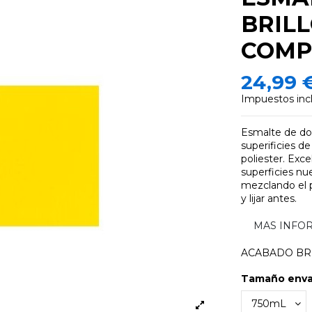
BRIL
COMP
24,99 
Impuestos inc
Esmalte de do
superificies d
poliester. Exce
superficies nu
mezclando el pr
y lijar antes.
MAS INFO
ACABADO BR
Tamaño env