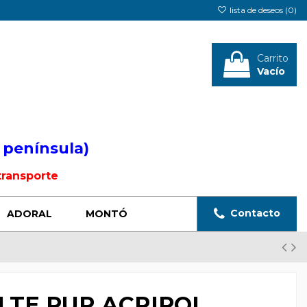
lista de deseos (
0
)
Carrito
Vacío
Iniciar sesión
 península)
transporte
Contacto
ADORAL
MONTÓ
LTE PUR ACRIPOL