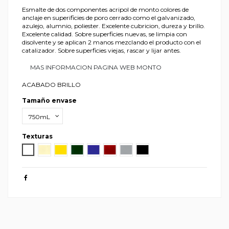
Esmalte de dos componentes acripol de monto colores de
anclaje en superificies de poro cerrado como el galvanizado,
azulejo, alumnio, poliester. Excelente cubricion, dureza y brillo.
Excelente calidad. Sobre superficies nuevas, se limpia con
disolvente y se aplican 2 manos mezclando el producto con el
catalizador. Sobre superficies viejas, rascar y lijar antes.
MAS INFORMACION PAGINA WEB MONTO
ACABADO BRILLO
Tamaño envase
Texturas
Blanco Brillo
Marfil
Amarillo Real
Verde Botella
Azul Luminoso
Rojo Vivo
Gris Medio
Negro