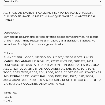
Descripción
ACRIPOL DE EXCELNTE CALIDAD MONTO. LARGA DURACION.
CUANDO SE HACE LA MEZCLA HAY QUE GASTARLA ANTES DE 6
HORAS.
Descripción:
Esmalte de poliuretano acrílico alifático de dos componentes. No pierde
brilllo ni color. muy resistente al impacto y a la abrasión. Elástico. No
amarillea. Anclaje directo sobre galvanizado.
Colores:
BLANCO BRILLO 100, NEGRO BRILLO 101, VERDE BOTELLA 123,
MARFIL 160, AMARILLO REAL 131, ROJO VIVO 150, GRIS 179, AZUL
LUMINOSO 185. CARTA DE APLICACIONES INDUSTRIALES;184 ZONA
AZUL, 152 ROJO, 128 VERDE. COLORES RAL 1015, 5010, 6011, 6016,
7000, 7032, 7035, 8003, 8011, 9005, 9006. CARTA DE APLICACIONES
INDUSTRIALES COLORES RAL 1006, 1007, 1021, 1023, 1028, 2004,
3003, 3020, 4001, 4005, 5015, 6010, 6018. RESTO DE COLORES DE LA
CARTA RAL Y COLORES DE LA CARTA NCS
Tamaños:
- 3.2 L
- 0.6 L