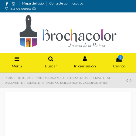
Mapa del sitio
Contacte con nosotros
lista de deseos (
0
)
0
Menu
Buscar
Iniciar sesión
Carrito
Inicio
PINTURAS
PINTURA PARA MADERA ESMALTADA
ESMALTES AL
DISOLVENTE
ESMALTE PUR ACRIPOL BRILLO MONTO 2 COMPONENTES