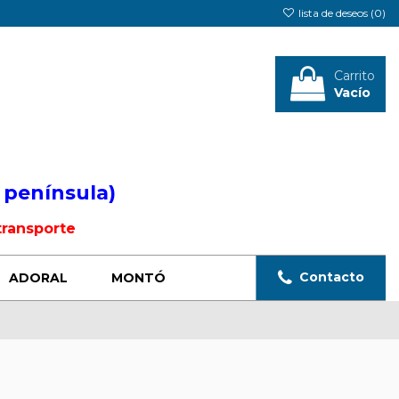
lista de deseos (
0
)
Carrito
Vacío
Iniciar sesión
 península)
transporte
Contacto
ADORAL
MONTÓ