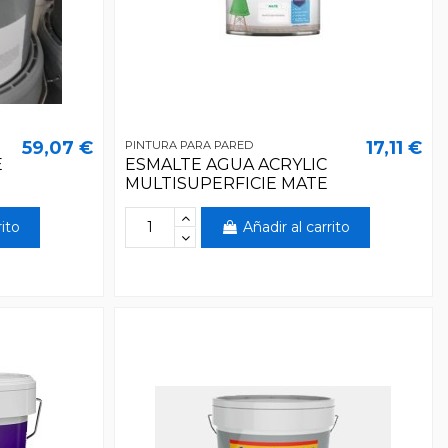
59,07 €
17,11 €
PINTURA PARA PARED
E
ESMALTE AGUA ACRYLIC
MULTISUPERFICIE MATE
rito
Añadir al carrito