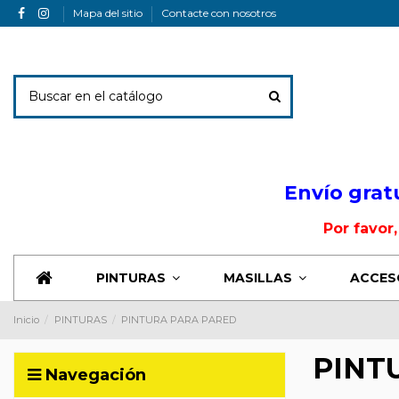
Mapa del sitio
Contacte con nosotros
Envio Banner
Envío grat
Por favor
PINTURAS
MASILLAS
ACCES
Inicio
PINTURAS
PINTURA PARA PARED
PINT
Navegación