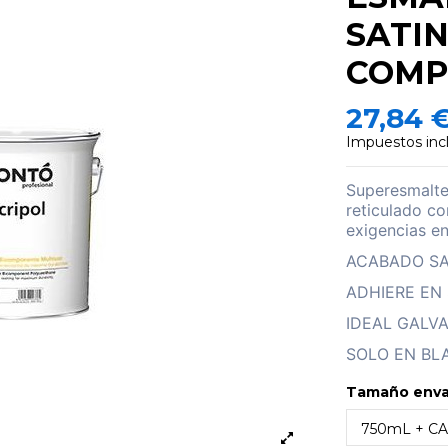
SATI
COMP
27,84 
Impuestos inc
Superesmalte
reticulado co
exigencias e
ACABADO S
ADHIERE EN
IDEAL GALVA
SOLO EN BL
Tamaño env