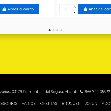
Añadir al carrito
Añadir al carr
Nazarios, 03179 Formentera del Segura, Alicante
966 792 053
CESORIOS
VARIOS
OFERTAS
BRUGUER
JOTUN
ADO