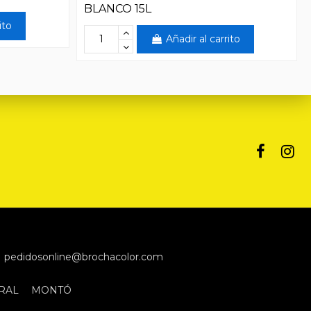
BLANCO 15L
ito
Añadir al carrito
pedidosonline@brochacolor.com
RAL
MONTÓ