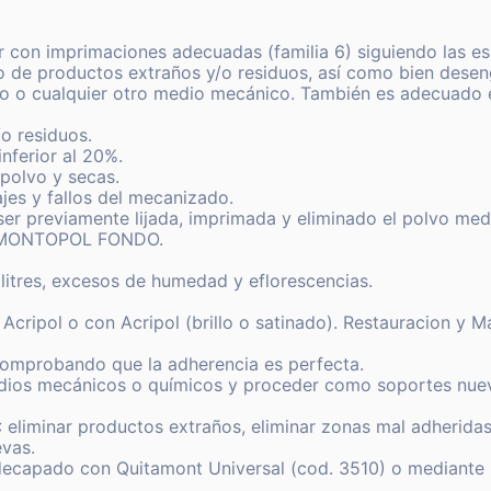
tar con imprimaciones adecuadas (familia 6) siguiendo las e
to de productos extraños y/o residuos, así como bien desen
o o cualquier otro medio mecánico. También es adecuado el 
o residuos.
nferior al 20%.
 polvo y secas.
ajes y fallos del mecanizado.
ser previamente lijada, imprimada y eliminado el polvo med
MA MONTOPOL FONDO.
alitres, excesos de humedad y eflorescencias.
Acripol o con Acripol (brillo o satinado). Restauracion y M
o comprobando que la adherencia es perfecta.
medios mecánicos o químicos y proceder como soportes nue
 eliminar productos extraños, eliminar zonas mal adheridas 
evas.
e decapado con Quitamont Universal (cod. 3510) o median