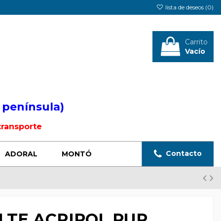
lista de deseos (
0
)
Carrito
Vacío
Iniciar sesión
 península)
transporte
Contacto
ADORAL
MONTÓ
LTE ACRIPOL PUR