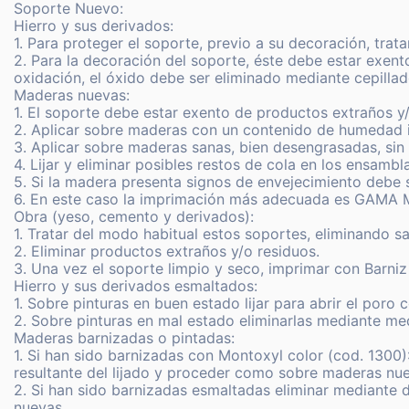
Soporte Nuevo:
Hierro y sus derivados:
1. Para proteger el soporte, previo a su decoración, tra
2. Para la decoración del soporte, éste debe estar exen
oxidación, el óxido debe ser eliminado mediante cepillad
Maderas nuevas:
1. El soporte debe estar exento de productos extraños y/
2. Aplicar sobre maderas con un contenido de humedad i
3. Aplicar sobre maderas sanas, bien desengrasadas, sin
4. Lijar y eliminar posibles restos de cola en los ensambl
5. Si la madera presenta signos de envejecimiento debe 
6. En este caso la imprimación más adecuada es GA
Obra (yeso, cemento y derivados):
1. Tratar del modo habitual estos soportes, eliminando s
2. Eliminar productos extraños y/o residuos.
3. Una vez el soporte limpio y seco, imprimar con Barniz 
Hierro y sus derivados esmaltados:
1. Sobre pinturas en buen estado lijar para abrir el por
2. Sobre pinturas en mal estado eliminarlas mediante 
Maderas barnizadas o pintadas:
1. Si han sido barnizadas con Montoxyl color (cod. 1300):
resultante del lijado y proceder como sobre maderas nu
2. Si han sido barnizadas esmaltadas eliminar mediant
nuevas.