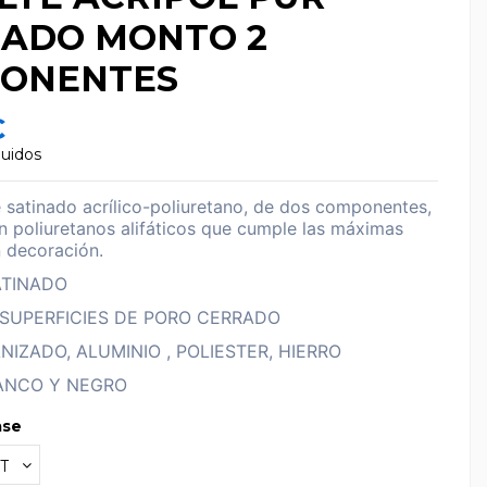
NADO MONTO 2
ONENTES
€
luidos
 satinado acrílico-poliuretano, de dos componentes,
n poliuretanos alifáticos que cumple las máximas
n decoración.
ATINADO
 SUPERFICIES DE PORO CERRADO
NIZADO, ALUMINIO , POLIESTER, HIERRO
ANCO Y NEGRO
ase