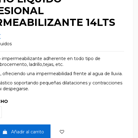
ESIONAL
RMEABILIZANTE 14LTS
€
luidos
o impermeabilizante adherente en todo tipo de
rocemento, ladrillo,tejas, etc.
n, ofreciendo una impermeabilidad frente al agua de lluvia.
elástico soportando pequeñas dilataciones y contracciones
i despegarse.
CHO
Añadir al carrito