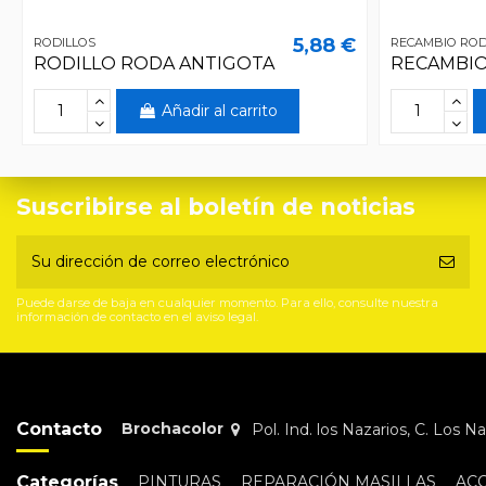
5,88 €
RODILLOS
RECAMBIO ROD
RODILLO RODA ANTIGOTA
RECAMBIO
Añadir al carrito
Suscribirse al boletín de noticias
Puede darse de baja en cualquier momento. Para ello, consulte nuestra
información de contacto en el aviso legal.
Contacto
Brochacolor
Pol. Ind. los Nazarios, C. Los 
Categorías
PINTURAS
REPARACIÓN MASILLAS
AC