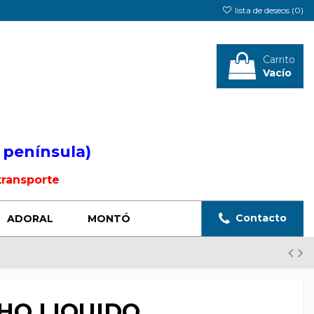
lista de deseos (
0
)
Carrito
Vacío
Iniciar sesión
 península)
transporte
Contacto
ADORAL
MONTÓ
HO LIQUIDO