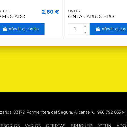
2,80 €
ILLOS
CINTAS
 FLOCADO
CINTA CARROCERO
Añadir al carrito
Añadir al carr
Nazarios, 03179 Formentera del Segura, Alicante
966 792 053
CESORIOS
VARIOS
OFERTAS
BRUGUER
JOTUN
ADO