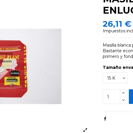
ENLU
26,11 €
Impuestos inc
Masilla blanca 
Bastante econo
primero y fond
Tamaño env