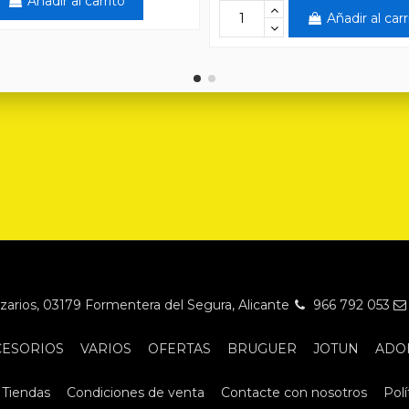
Añadir al carrito
Añadir al carr
Nazarios, 03179 Formentera del Segura, Alicante
966 792 053
CESORIOS
VARIOS
OFERTAS
BRUGUER
JOTUN
ADO
Tiendas
Condiciones de venta
Contacte con nosotros
Polí