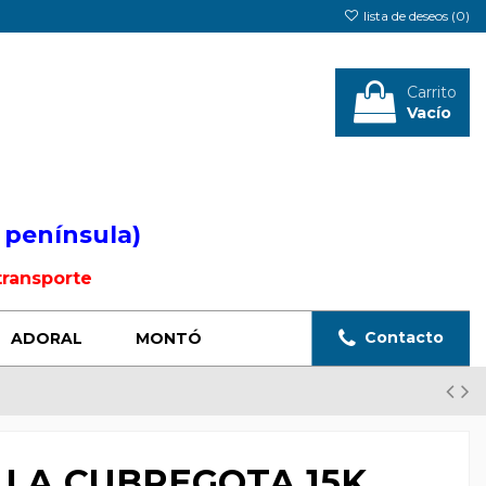
lista de deseos (
0
)
Carrito
Vacío
Iniciar sesión
 península)
transporte
Contacto
ADORAL
MONTÓ
LLA CUBREGOTA 15K