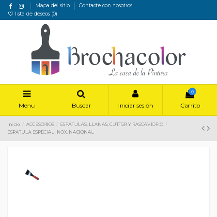
Mapa del sitio
Contacte con nosotros
lista de deseos (
0
)
0
Menu
Buscar
Iniciar sesión
Carrito
Inicio
ACCESORIOS
ESPÁTULAS, LLANAS, CUTTER Y RASCAVIDRIO
ESPATULA ESPECIAL INOX. NACIONAL